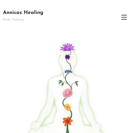
Annicas Healing
Reiki Healing