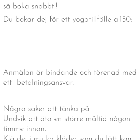
så boka snabbt!!
Du bokar dej för ett yogatillfälle a’150:-
📌
Anmälan är bindande och förenad med
ett betalningsansvar.
Några saker att tänka på:
Undvik att äta en större måltid någon
timme innan.
Klä dej i mjuka kläder som du lätt kan